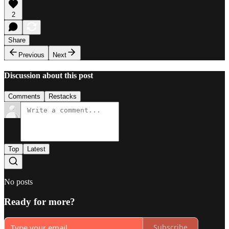
2
Share
Previous
Next
Discussion about this post
Comments
Restacks
Top
Latest
No posts
Ready for more?
Subscribe