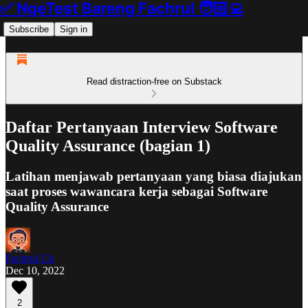
✅ NgeTest Bareng Fachrul 🧑🏻‍💻
Subscribe
Sign in
Read distraction-free on Substack
Daftar Pertanyaan Interview Software
Quality Assurance (bagian 1)
Latihan menjawab pertanyaan yang biasa diajukan
saat proses wawancara kerja sebagai Software
Quality Assurance
Fachrul Ch
Dec 10, 2022
2